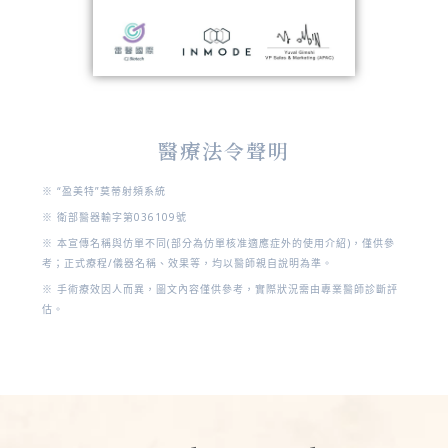
醫療法令聲明
※ “盈美特”莫蒂射頻系統
※ 衛部醫器輸字第036109號
※ 本宣傳名稱與仿單不同(部分為仿單核准適應症外的使用介紹)，僅供參
考；正式療程/儀器名稱、效果等，均以醫師親自說明為準。
※ 手術療效因人而異，圖文內容僅供參考，實際狀況需由專業醫師診斷評
估。