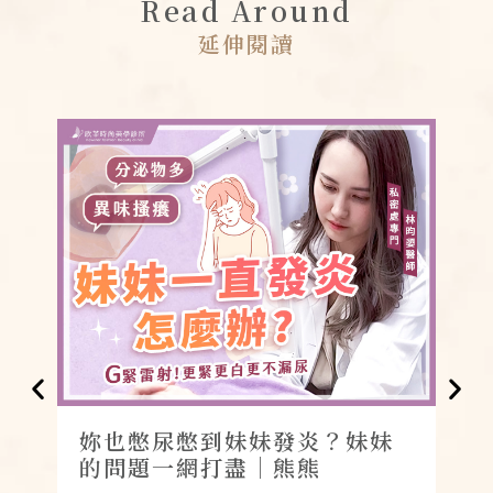
Read Around
延伸閱讀
妳也憋尿憋到妹妹發炎？妹妹
怎
的問題一網打盡｜熊熊
讓