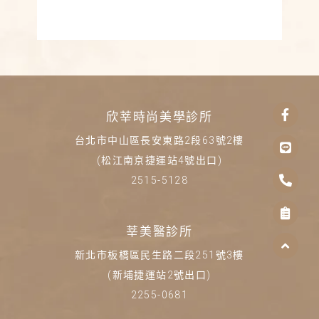
找
Face
Line
Phon
Clipb
Angle
欣莘時尚美學診所
f
alt
list
up
台北市中山區長安東路2段63號2樓
(松江南京捷運站4號出口)
2515-5128
莘美醫診所
新北市板橋區民生路二段251號3樓
(新埔捷運站2號出口)
2255-0681