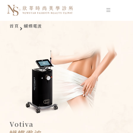
跳
至
主
要
首頁
蝴蝶電波
內
容
Votiva