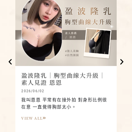
盈波隆乳｜胸型曲線大升級｜
腹
素人見證 恩恩
回
2026/06/02
2026
我叫恩恩 平常有在接外拍 對身形比例很
我
在意 一直覺得胸部太小。
子
肚
VIEW ALL
VIE
永
快