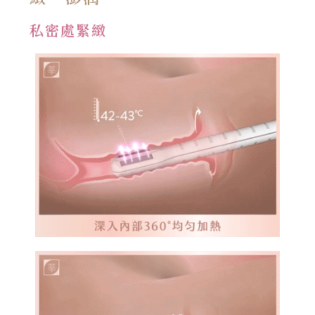
私密處緊緻