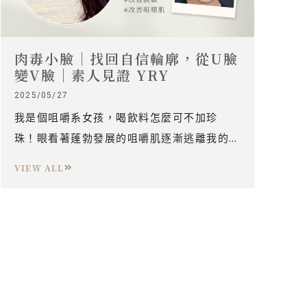
肉毒小臉｜找回自信輪廓，從U臉
變V臉｜素人見證 YRY
2025/05/27
我是個咀嚼系女孩，喝飲料怎麼可不加珍
珠！眼看著蓬勃發展的咀嚼肌逐漸逃離我的
控制，試了各種肉臉方法都沒什麼效果。雖
VIEW ALL
然身材不胖，但每次拍照嘴邊肉特別明顯，
讓我在鏡頭前顯得不夠上鏡。