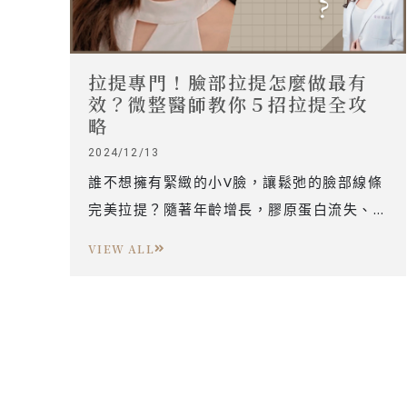
拉提專門！臉部拉提怎麼做最有
效？微整醫師教你５招拉提全攻
略
2024/12/13
誰不想擁有緊緻的小V臉，讓鬆弛的臉部線條
完美拉提？隨著年齡增長，膠原蛋白流失、
輪廓線逐漸模糊、法令紋嘴邊肉也相繼出
VIEW ALL
現，甚至被誤以為比實際年齡老了好幾歲！
市面上有各式各樣的微整拉提項目，哪個才
是最有效的呢？今天，就跟著專業微整醫師
一起，掌握臉部拉提的5大攻略，找回青春緊
緻的完美輪廓吧！