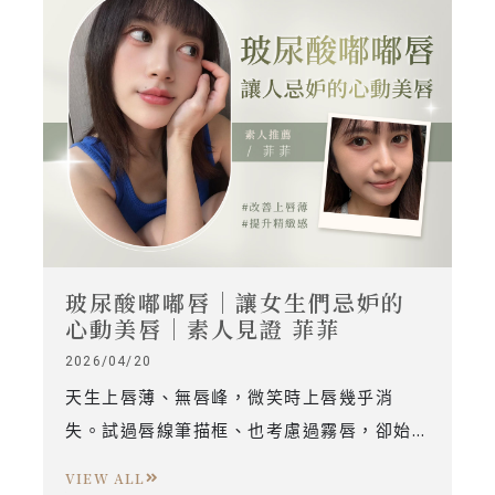
玻尿酸嘟嘟唇｜讓女生們忌妒的
心動美唇｜素人見證 菲菲
2026/04/20
天生上唇薄、無唇峰，微笑時上唇幾乎消
失。試過唇線筆描框、也考慮過霧唇，卻始
終沒找到真正解決問題的方法——直到看到
VIEW ALL