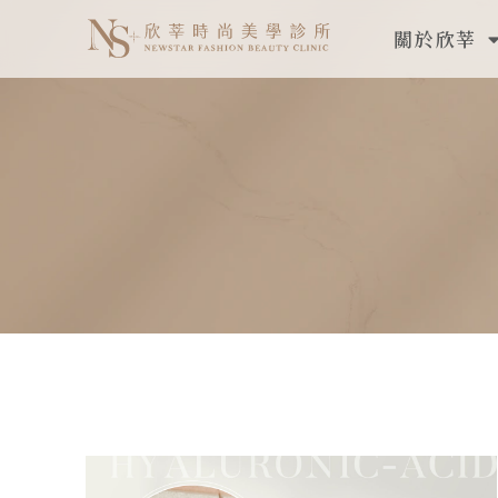
跳
關於欣莘
至
主
要
內
容