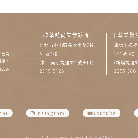
|
欣莘時尚美學診所
|
莘美醫
台北市中山區長安東路2段
新北市板橋
63號2樓
251號3樓
所差異，
建議。
(松江南京捷運站4號出口)
(新埔捷運
翻印必
2515-5128
2255-068
hat
Instagram
Youtube