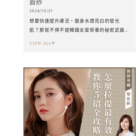
面紗
2024/10/21
想要快速提升膚況，變身水潤亮白的發光
肌？那就不得不提韓國女星保養的秘密武器
－水光針。由於水光針療程，因快速見效的
VIEW ALL
保水提亮效果，成為許多愛美女性的首選。
到底水光針是什麼？有哪些效果？需要多久
打一次？效果又可以維持多久？想揭開這個
紅遍保養圈的水光針神秘面紗，就讓專業醫
師用本文帶你了解吧！