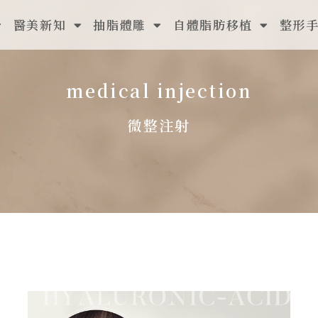
醫美新知
抽脂體雕
自體脂肪移植
整形
medical injection
微整注射
頁
頁
頁
面
面
面