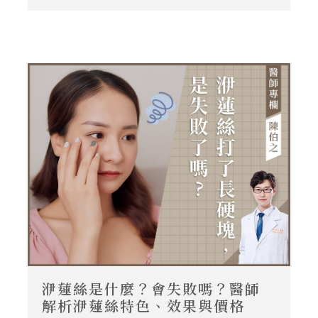
陳伯之醫師的玻尿酸嘟嘟唇案例，心動預約
諮詢。現在的我，終於也是有上唇、有唇峰
的人了！
洢蓮絲是什麼？會失敗嗎？醫師
解析洢蓮絲特色、效果與價格