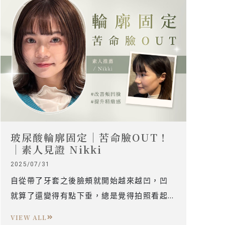
玻尿酸輪廓固定｜苦命臉OUT！
｜素人見證 Nikki
2025/07/31
自從帶了牙套之後臉頰就開始越來越凹，凹
就算了還變得有點下垂，總是覺得拍照看起
來臉型看起來很苦命感。
VIEW ALL