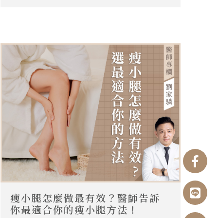
Fac
Line
Pho
Clip
Ang
f
alt
list
up
瘦小腿怎麼做最有效？醫師告訴
你最適合你的瘦小腿方法！