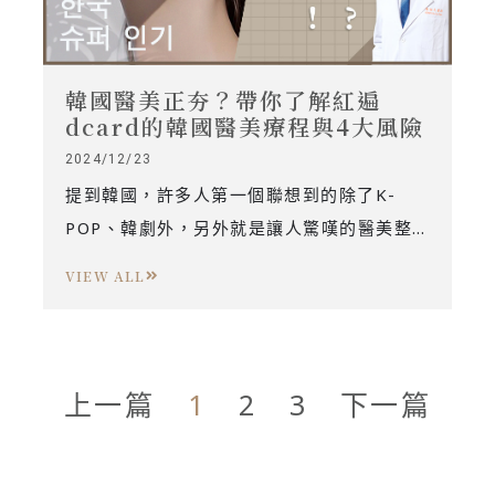
韓國醫美正夯？帶你了解紅遍
dcard的韓國醫美療程與4大風險
2024/12/23
提到韓國，許多人第一個聯想到的除了K-
POP、韓劇外，另外就是讓人驚嘆的醫美整
形街！近年來不只整形，Dcard上也越來越
VIEW ALL
多人分享到韓國做醫美微整的經驗，究竟韓
國現在當紅的療程有哪些？真的值得嗎？有
沒有隱藏的風險需要特別注意？網路熱議的
麗珠蘭又是什麼？如果你也對韓國醫美充滿
上一篇
1
2
3
下一篇
好奇，就一起來揭開它的神秘面紗吧！