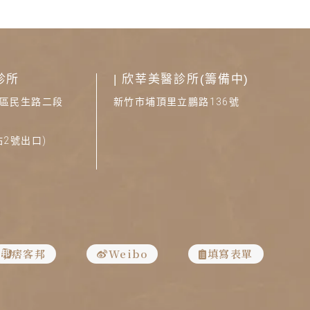
診所
|
欣莘美醫診所(籌備中)
區民生路二段
新竹市埔頂里立鵬路136號
站2號出口)
1
痞客邦
Weibo
填寫表單