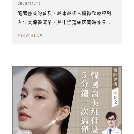
2023/11/16
隨著醫美的普及，越來越多人將微整療程列
入年度保養清單，其中洢蓮絲因同時兼具
「立即填充」以及「長效維持度」的特性而
VIEW ALL
廣受好評，但洢蓮絲真的這麼神奇嗎？療程
價格費用是多少？有沒有失敗的風險呢？完
整解析所有關於洢蓮絲你需要知道的事！