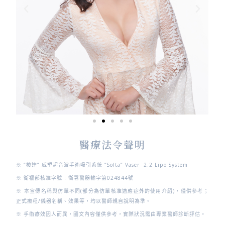
醫療法令聲明
※ “梭達” 威塑超音波手術吸引系統 “Solta” Vaser 2.2 Lipo System
※ 衛福部核准字號 : 衛署醫器輸字第024844號
※ 本宣傳名稱與仿單不同(部分為仿單核准適應症外的使用介紹)，僅供參考；
正式療程/儀器名稱、效果等，均以醫師親自說明為準。
※ 手術療效因人而異，圖文內容僅供參考，實際狀況需由專業醫師診斷評估。