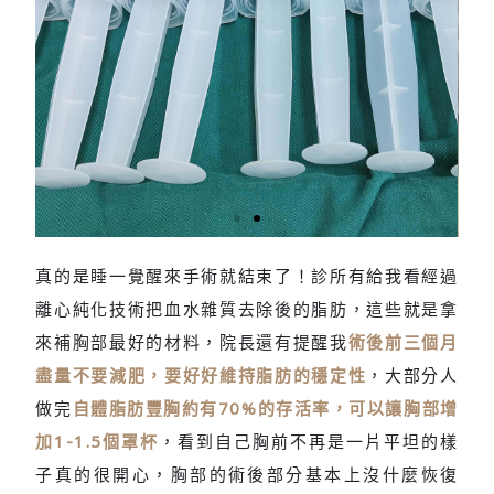
真的是睡一覺醒來手術就結束了！診所有給我看經過
萃取過
離心純化技術把血水雜質去除後的脂肪，這些就是拿
濾脂肪
來補胸部最好的材料，院長還有提醒我
術後前三個月
盡量不要減肥，要好好維持脂肪的穩定性
，大部分人
做完
自體脂肪豐胸約有70%的存活率，可以讓胸部增
加1-1.5個罩杯
，看到自己胸前不再是一片平坦的樣
子真的很開心，胸部的術後部分基本上沒什麼恢復