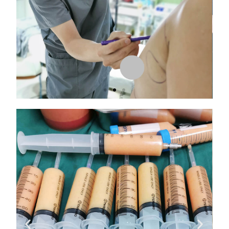
術
前
劃
線