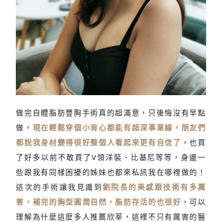
做完自體脂肪豐胸手術真的超滿意，只後悔沒有早點
胸部渾圓飽滿，輕鬆擁有
做，
現在輕鬆穿個小背心都能有超深事業線，朋友們
小深V
都說我身材變得很好整個人看起來更有自信了
，也買
了好多以前不敢買了V領洋裝、比基尼等等，身邊一
些跟我有同樣困擾的姊妹也都來私訊我在哪裡做的！
這次的手術讓我見識到
劉院長的美感跟技術有多厲
害，補完的胸型圓潤自然，脂肪存活的也很好
，可以
理解為什麼這麼多人推薦欣莘，這裡不只有厲害的醫