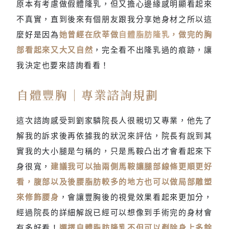
原本有考慮做假體隆乳，但又擔心邊緣感明顯看起來
不真實，直到後來有個朋友跟我分享她身材之所以這
麼好是因為
她曾經在欣莘做
自體脂肪隆乳
，做完的胸
部看起來又大又自然
，完全看不出隆乳過的痕跡，讓
我決定也要來諮詢看看！
自體豐胸｜專業諮詢規劃
這次諮詢感受到劉家驎院長人很親切又專業，他先了
解我的訴求後再依據我的狀況來評估，院長有說到其
實我的大小腿是勻稱的，只是馬鞍凸出才會看起來下
身很寬，
建議我可以抽兩側馬鞍讓腿部線條更順更好
看，腹部以及後腰脂肪較多的地方也可以做局部雕塑
來修飾腰身
，會讓豐胸後的視覺效果看起來更加分，
經過院長的詳細解說已經可以想像到手術完的身材會
有多好看！
選擇自體脂肪隆乳不但可以剷除身上多餘