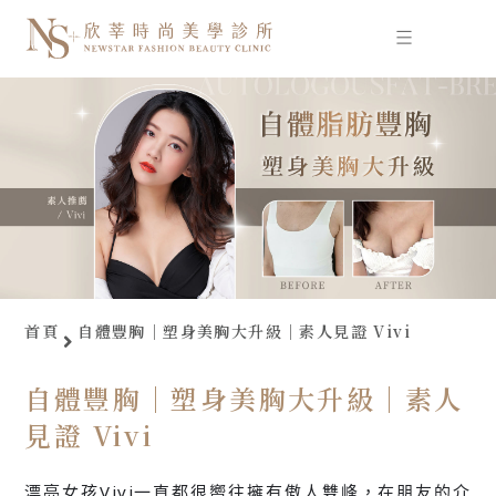
跳
至
主
要
內
容
首頁
自體豐胸｜塑身美胸大升級｜素人見證 Vivi
自體豐胸｜塑身美胸大升級｜素人
見證 Vivi
漂亮女孩Vivi一直都很嚮往擁有傲人雙峰，在朋友的介