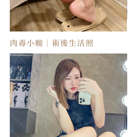
肉毒小腿｜術後生活照
術
前
畫
線