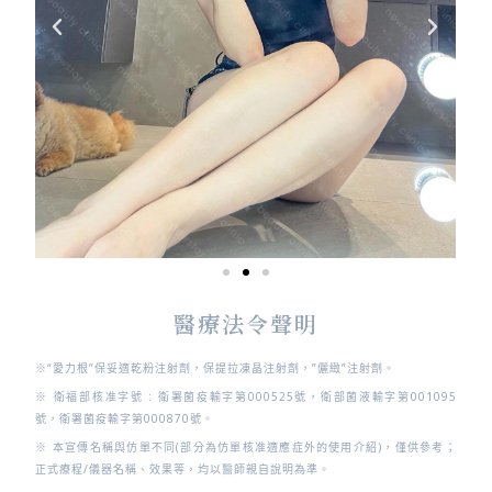
醫療法令聲明
※
“愛力根”保妥適乾粉注射劑，保提拉凍晶注射劑，”儷緻”注射劑。
※ 衛福部核准字號 :
衛署菌疫輸字第000525號，衛部菌液輸字第001095
號，衛署菌疫輸字第000870號。
※ 本宣傳名稱與仿單不同(部分為仿單核准適應症外的使用介紹)，僅供參考；
正式療程/儀器名稱、效果等，均以醫師親自說明為準。