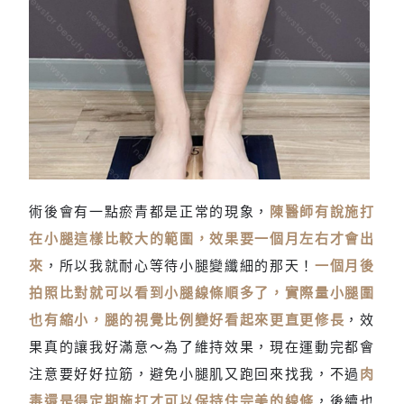
術後會有一點瘀青都是正常的現象，
陳醫師有說施打
術後小腿纖細
在小腿這樣比較大的範圍，效果要一個月左右才會出
來
，所以我就耐心等待小腿變纖細的那天！
一個月後
拍照比對就可以看到小腿線條順多了，實際量小腿圍
也有縮小，腿的視覺比例變好看起來更直更修長
，效
果真的讓我好滿意～為了維持效果，現在運動完都會
注意要好好拉筋，避免小腿肌又跑回來找我，不過
肉
毒還是得定期施打才可以保持住完美的線條
，後續也