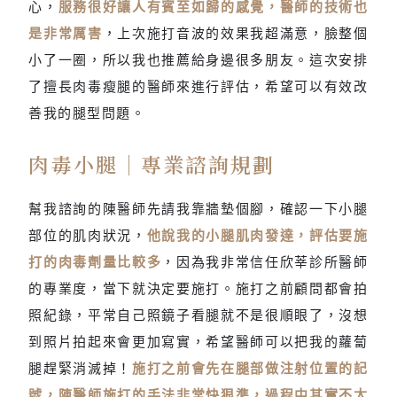
心，
服務很好讓人有賓至如歸的感覺，醫師的技術也
是非常厲害
，上次施打音波的效果我超滿意，臉整個
小了一圈，所以我也推薦給身邊很多朋友。這次安排
了擅長肉毒瘦腿的醫師來進行評估，希望可以有效改
善我的腿型問題。
肉毒小腿｜專業諮詢規劃
幫我諮詢的陳醫師先請我靠牆墊個腳，確認一下小腿
部位的肌肉狀況，
他說我的小腿肌肉發達，評估要施
打的肉毒劑量比較多
，因為我非常信任欣莘診所醫師
的專業度，當下就決定要施打。施打之前顧問都會拍
照紀錄，平常自己照鏡子看腿就不是很順眼了，沒想
到照片拍起來會更加寫實，希望醫師可以把我的蘿蔔
腿趕緊消滅掉！
施打之前會先在腿部做注射位置的記
號，陳醫師施打的手法非常快狠準，過程中其實不太