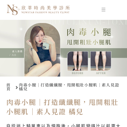
跳
至
主
要
內
容
首
肉毒小腿｜打造纖纖腿，甩開粗壯小腿肌｜素人見證
頁
橘兒
肉毒小腿｜打造纖纖腿，甩開粗壯
小腿肌｜素人見證 橘兒
自從迷上騎單車以及慢跑後，小腿肌變得比以前更大