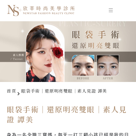
跳
至
主
要
內
容
首頁
眼袋手術｜還原明亮雙眼｜素人見證 譚美
眼袋手術｜還原明亮雙眼｜素人見
證 譚美
身為一名全職三寶媽，每天一打三顧小孩已經是我的日