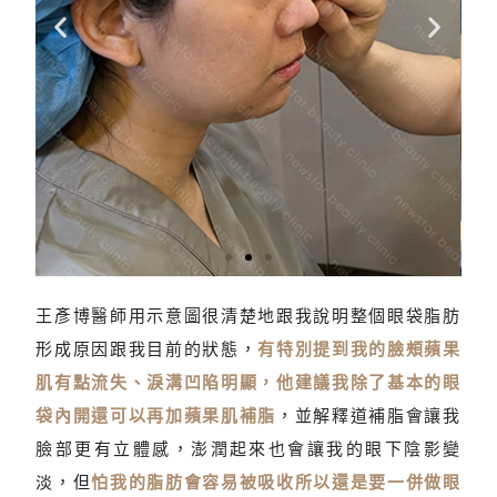
王彥博醫師用示意圖很清楚地跟我說明整個眼袋脂肪
醫
形成原因跟我目前的狀態，
師
有特別提到我的臉頰蘋果
評
肌有點流失、淚溝凹陷明顯，他建議我除了基本的眼
估
袋內開還可以再加蘋果肌補脂
，並解釋道補脂會讓我
臉部更有立體感，澎潤起來也會讓我的眼下陰影變
淡，但
怕我的脂肪會容易被吸收所以還是要一併做眼