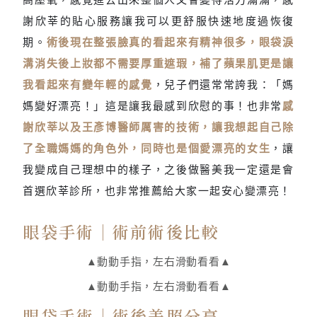
謝欣莘的貼心服務讓我可以更舒服快速地度過恢復
期。
術後現在整張臉真的看起來有精神很多，眼袋淚
溝消失後上妝都不需要厚重遮瑕，補了蘋果肌更是讓
我看起來有變年輕的感覺
，兒子們還常常誇我：「媽
媽變好漂亮！」這是讓我最感到欣慰的事！也非常
感
謝欣莘以及王彥博醫師厲害的技術，讓我想起自己除
了全職媽媽的角色外，同時也是個愛漂亮的女生
，讓
我變成自己理想中的樣子，之後做醫美我一定還是會
首選欣莘診所，也非常推薦給大家一起安心變漂亮！
眼袋手術｜術前術後比較
▲動動手指，左右滑動看看▲
▲動動手指，左右滑動看看▲
眼袋手術｜術後美照分享