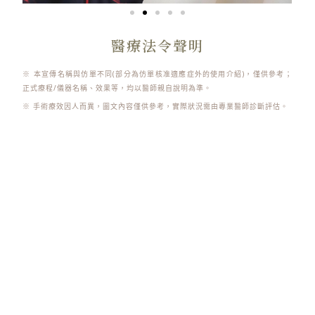
醫療法令聲明
※ 本宣傳名稱與仿單不同(部分為仿單核准適應症外的使用介紹)，僅供參考；
正式療程/儀器名稱、效果等，均以醫師親自說明為準。
※ 手術療效因人而異，圖文內容僅供參考，實際狀況需由專業醫師診斷評估。