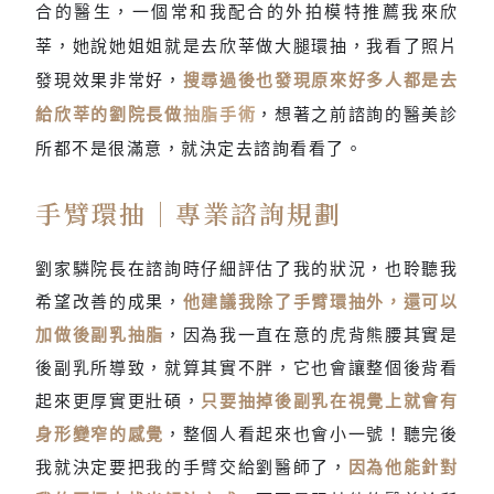
合的醫生，一個常和我配合的外拍模特推薦我來欣
莘，她說她姐姐就是去欣莘做大腿環抽，我看了照片
發現效果非常好，
搜尋過後也發現原來好多人都是去
給欣莘的劉院長做
抽脂手術
，想著之前諮詢的醫美診
所都不是很滿意，就決定去諮詢看看了。
手臂環抽｜專業諮詢規劃
劉家驎院長在諮詢時仔細評估了我的狀況，也聆聽我
希望改善的成果，
他建議我除了手臂環抽外，還可以
加做後副乳抽脂
，因為我一直在意的虎背熊腰其實是
後副乳所導致，就算其實不胖，它也會讓整個後背看
起來更厚實更壯碩，
只要抽掉後副乳在視覺上就會有
身形變窄的感覺
，整個人看起來也會小一號！聽完後
我就決定要把我的手臂交給劉醫師了，
因為他能針對