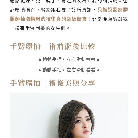
體態更好、更上鏡了，身邊朋友看到我的抽脂成果也
都嘖嘖稱奇，紛紛跟我要了診所資訊，
只能說劉家驎
醫師抽脂精雕的技術真的超級厲害
！非常推薦給跟我
一樣有手臂困擾的女生們。
手臂環抽｜術前術後比較
▲動動手指，左右滑動看看▲
▲動動手指，左右滑動看看▲
手臂環抽｜術後美照分享