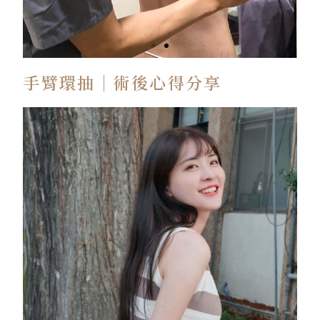
手臂環抽｜術後心得分享
術
前
劃
線