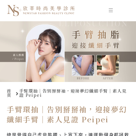
跳
至
主
要
內
容
首
手臂環抽｜告別掰掰袖，迎接夢幻纖細手臂｜素人見
頁
證 Peipei
手臂環抽｜告別掰掰袖，迎接夢幻
纖細手臂｜素人見證 Peipei
總是覺得自己虎背熊腰、上寬下窄，連運動健身都拯救