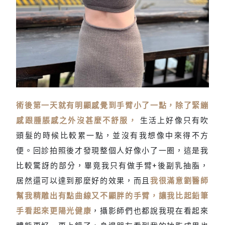
術後第一天就有明顯感覺到手臂小了一點
，除了緊繃
上半身輕盈不厚重
感跟腫脹感之外沒甚麼不舒服，
生活上好像只有吹
頭髮的時候比較累一點，並沒有我想像中來得不方
便。回診拍照後才發現整個人好像小了一圈，這是我
比較驚訝的部分，畢竟我只有做手臂+後副乳抽脂，
居然還可以達到那麼好的效果，而且
我很滿意劉醫師
幫我精雕出有點曲線又不顯胖的手臂，讓我比起鉛筆
手看起來更陽光健康
，攝影師們也都說我現在看起來