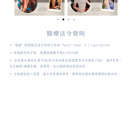
醫療法令聲明
※ “梭達” 威塑超音波手術吸引系統 “Solta” Vaser 2.2 Lipo System
※ 衛福部核准字號 : 衛署醫器輸字第024844號
※ 本宣傳名稱與仿單不同(部分為仿單核准適應症外的使用介紹)，僅供參考；
正式療程/儀器名稱、效果等，均以醫師親自說明為準。
※ 手術療效因人而異，圖文內容僅供參考，實際狀況需由專業醫師診斷評估。