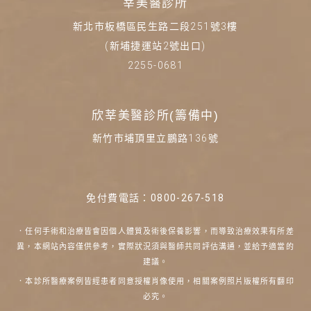
莘美醫診所
新北市板橋區民生路二段251號3樓
(新埔捷運站2號出口)
2255-0681
欣莘美醫診所(籌備中)
新竹市埔頂里立鵬路136號
免付費電話：
0800-267-518
．任何手術和治療皆會因個人體質及術後保養影響，而導致治療效果有所差
異，本網站內容僅供參考，實際狀況須與醫師共同評估溝通，並給予適當的
建議。
．本診所醫療案例皆經患者同意授權肖像使用，相關案例照片版權所有翻印
必究。