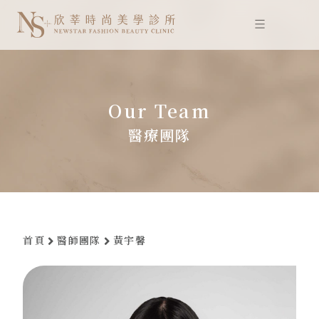
跳
至
主
要
內
容
Our Team
醫療團隊
首頁
醫師團隊
黃宇馨