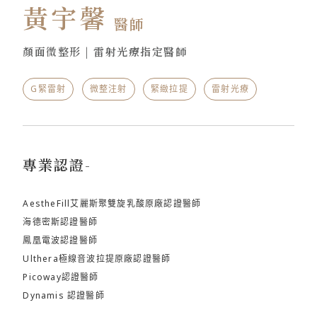
黃宇馨
醫師
顏面微整形 | 雷射光療指定醫師
G緊雷射
微整注射
緊緻拉提
雷射光療
專業認證-
AestheFill艾麗斯聚雙旋乳酸原廠認證醫師
海德密斯認證醫師
鳳凰電波認證醫師
Ulthera極線音波拉提原廠認證醫師
Picoway認證醫師
Dynamis 認證醫師