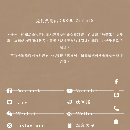
免付費電話：
0800-267-518
．任何手術和治療皆會因個人體質及術後保養影響，而導致治療效果有所差
異，本網站內容僅供參考，實際狀況須與醫師共同評估溝通，並給予適當的
建議。
．本診所醫療案例皆經患者同意授權肖像使用，相關案例照片版權所有翻印
必究。
Face
Line
Phon
Clipb
Angle
f
alt
list
up
Facebook
Youtube
Line
痞客邦
Wechat
Weibo
Instagram
填寫表單