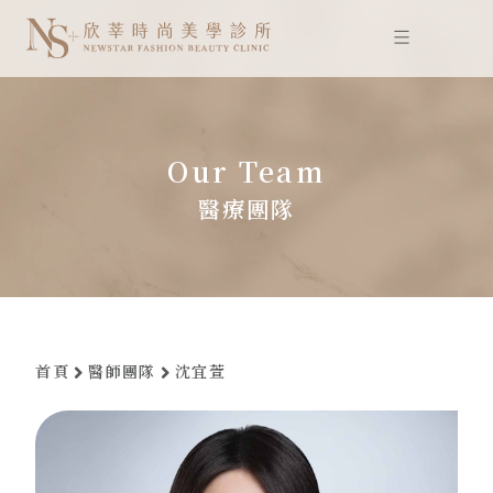
跳
至
主
要
內
容
Our Team
醫療團隊
首頁
醫師團隊
沈宜萱