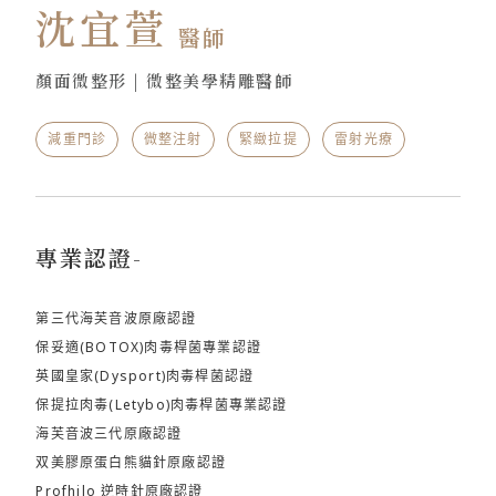
沈宜萱
醫師
顏面微整形 | 微整美學精雕醫師
減重門診
微整注射
緊緻拉提
雷射光療
專業認證-
第三代海芙音波原廠認證
保妥適(BOTOX)肉毒桿菌專業認證
英國皇家(Dysport)肉毒桿菌認證
保提拉肉毒(Letybo)肉毒桿菌專業認證
海芙音波三代原廠認證
双美膠原蛋白熊貓針原廠認證
Profhilo 逆時針原廠認證