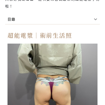
啦！
目錄
超能電漿｜術前生活照