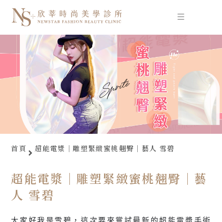
跳
至
主
要
內
容
首頁
超能電漿｜雕塑緊緻蜜桃翹臀｜藝人 雪碧
超能電漿｜雕塑緊緻蜜桃翹臀｜藝
人 雪碧
大家好我是雪碧，這次要來嘗試最新的超能電漿手術