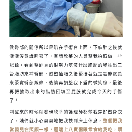
做臀部的關係所以是趴在手術台上面，下麻醉之後就
超能電漿操作畫面
漸漸沒意識睡著了，有請欣莘的人員幫我拍照做一些
記錄，看到醫師真的很努力幫沒什麼脂肪的我抽出三
管脂肪來補臀部，威塑抽脂之後緊接著就是超能電漿
來緊實臀部線條，後續再調整我下垂的微笑線，最後
再把抽取出來的脂肪回填至屁股就完成今天的手術
了！
剛醒來的時候就發現欣莘的護理師都幫我穿好塑身衣
了，她們就小心翼翼地把我扶到床上休息，
整個把我
當嬰兒在照顧一樣，還端上八寶粥跟零食給我吃，瞬