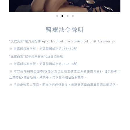
醫療法令聲明
“艾皮克斯”電刀用配件 Apyx Medical Electrosurgical unit Accessories
※ 衛福部核准字號 : 衛署醫器輸字第033460號
“克雷西施”歐萃芙茉第三代超音波系統
※ 衛福部核准字號 : 衛署醫器輸字第030694號
※ 本宣傳名稱與仿單不同(部分為仿單核准適應症外的使用介紹)，僅供參考；
正式療程/儀器名稱、效果等，均以醫師親自說明為準。
※ 手術療效因人而異，圖文內容僅供參考，實際狀況需由專業醫師診斷評估。