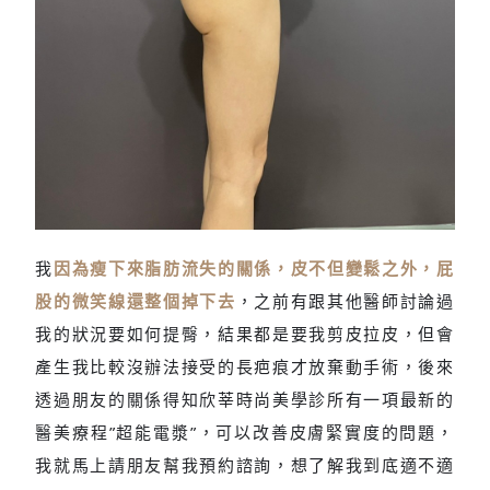
我
因為瘦下來脂肪流失的關係，皮不但變鬆之外，屁
不只臀部微笑線下垂，還
股的微笑線還整個掉下去
，之前有跟其他醫師討論過
很凹
我的狀況要如何提臀，結果都是要我剪皮拉皮，但會
產生我比較沒辦法接受的長疤痕才放棄動手術，後來
透過朋友的關係得知欣莘時尚美學診所有一項最新的
醫美療程”超能電漿”，可以改善皮膚緊實度的問題，
我就馬上請朋友幫我預約諮詢，想了解我到底適不適