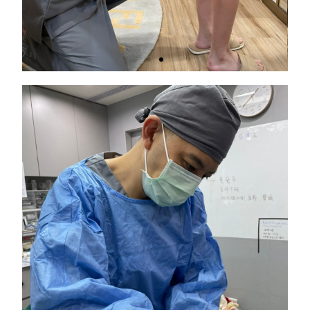
手
術
畫
線