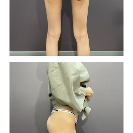
因為脂肪流失，臀部變得
很鬆