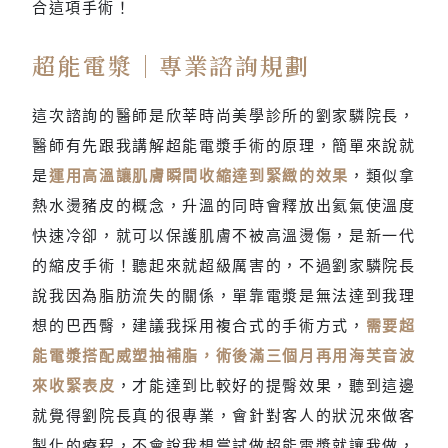
合這項手術！
超能電漿｜專業諮詢規劃
這次諮詢的醫師是欣莘時尚美學診所的劉家驎院長，
醫師有先跟我講解超能電漿手術的原理，簡單來說就
是
運用高溫讓肌膚瞬間收縮達到緊緻的效果
，類似拿
熱水燙豬皮的概念，升溫的同時會釋放出氦氣使溫度
快速冷卻，就可以保護肌膚不被高溫燙傷，是新一代
的縮皮手術！聽起來就超級厲害的，不過劉家驎院長
說我因為脂肪流失的關係，單靠電漿是無法達到我理
想的巴西臀，建議我採用複合式的手術方式，
需要超
能電漿搭配威塑抽補脂，術後滿三個月再用海芙音波
來收緊表皮
，才能達到比較好的提臀效果，聽到這邊
就覺得劉院長真的很專業，會針對客人的狀況來做客
製化的療程，不會說我想嘗試做超能電漿就讓我做，