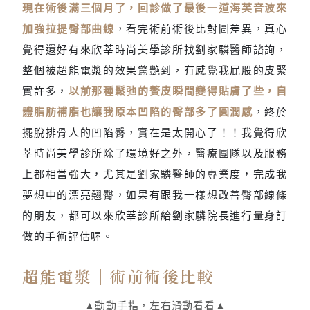
現在術後滿三個月了，回診做了最後一道海芙音波來
排骨人也能擁有蜜桃翹臀
加強拉提臀部曲線
，看完術前術後比對圖差異，真心
覺得還好有來欣莘時尚美學診所找劉家驎醫師諮詢，
整個被超能電漿的效果驚艷到，有感覺我屁股的皮緊
實許多，
以前那種鬆弛的贅皮瞬間變得貼膚了些，自
體脂肪補脂也讓我原本凹陷的臀部多了圓潤感
，終於
擺脫排骨人的凹陷臀，實在是太開心了！！我覺得欣
莘時尚美學診所除了環境好之外，醫療團隊以及服務
上都相當強大，尤其是劉家驎醫師的專業度，完成我
夢想中的漂亮翹臀，如果有跟我一樣想改善臀部線條
的朋友，都可以來欣莘診所給劉家驎院長進行量身訂
做的手術評估喔。
超能電漿｜術前術後比較
▲動動手指，左右滑動看看▲