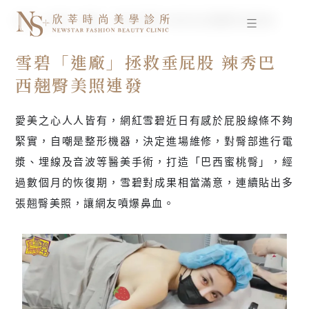
跳
首頁
雪碧「進廠」拯救垂屁股 辣秀巴西翹臀美照連發
至
主
要
雪碧「進廠」拯救垂屁股 辣秀巴
內
西翹臀美照連發
容
愛美之心人人皆有，網紅雪碧近日有感於屁股線條不夠
緊實，自嘲是整形機器，決定進場維修，對臀部進行電
漿、埋線及音波等醫美手術，打造「巴西蜜桃臀」，經
過數個月的恢復期，雪碧對成果相當滿意，連續貼出多
張翹臀美照，讓網友噴爆鼻血。