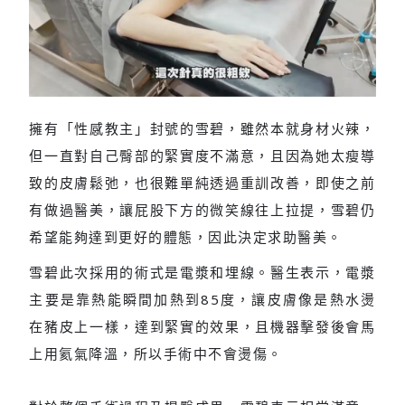
擁有「性感教主」封號的雪碧，雖然本就身材火辣，
但一直對自己臀部的緊實度不滿意，且因為她太瘦導
致的皮膚鬆弛，也很難單純透過重訓改善，即使之前
有做過醫美，讓屁股下方的微笑線往上拉提，雪碧仍
希望能夠達到更好的體態，因此決定求助醫美。
雪碧此次採用的術式是電漿和埋線。醫生表示，電漿
主要是靠熱能瞬間加熱到85度，讓皮膚像是熱水燙
在豬皮上一樣，達到緊實的效果，且機器擊發後會馬
上用氦氣降溫，所以手術中不會燙傷。