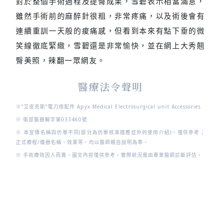
對於整個手術過程及提臀成果，雪碧表示相當滿意，
雖然手術前的麻醉針很粗，非常疼痛，以及術後會有
連續重訓一天般的痠痛感，但看到本來有點下垂的微
笑線徹底緊緻，雪碧還是非常愉快，並在網上大秀翹
臀美照，辣翻一眾網友。
醫療法令聲明
※
“艾皮克斯”電刀用配件 Apyx Medical Electrosurgical unit Accessories
※
衛部醫器輸字第033460號
※ 本宣傳名稱與仿單不同(部分為仿單核准適應症外的使用介紹)，僅供參考；
正式療程/儀器名稱、效果等，均以醫師親自說明為準。
※ 手術療效因人而異，圖文內容僅供參考，實際狀況需由專業醫師診斷評估。