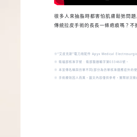
很多人來抽脂時都害怕肌膚鬆弛問題
傳統拉皮手術的長長一條疤痕嗎？不
※
“艾皮克斯”電刀用配件 Apyx Medical Electrosurgical
※ 衛福部核准字號 :
衛部醫器輸字第033460號
。
※ 本宣傳名稱與仿單不同(部分為仿單核准適應症外的
※ 手術療效因人而異，圖文內容僅供參考，實際狀況需