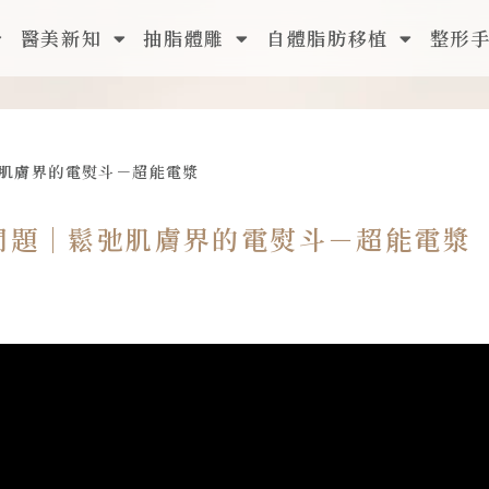
醫美新知
抽脂體雕
自體脂肪移植
整形
肌膚界的電熨斗－超能電漿
問題｜鬆弛肌膚界的電熨斗－超能電漿