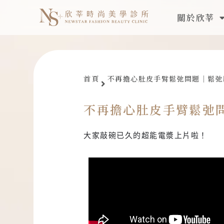
跳
關於欣莘
至
主
要
內
容
首頁
不再擔心肚皮手臂鬆弛問題｜鬆弛
不再擔心肚皮手臂鬆弛
大家敲碗已久的超能電漿上片啦！