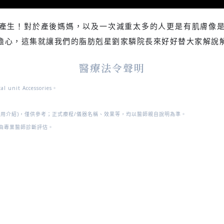
產生！對於產後媽媽，以及一次減重太多的人更是有肌膚像
擔心，這集就讓我們的脂肪剋星劉家驎院長來好好替大家解說
醫療法令聲明
 unit Accessories
。
使用介紹)，僅供參考；正式療程/儀器名稱、效果等，均以醫師親自說明為準。
由專業醫師診斷評估。