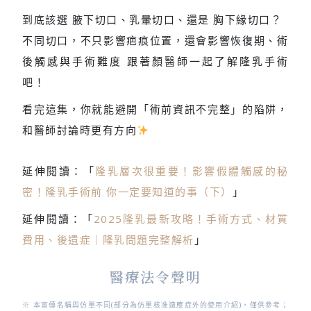
到底該選 腋下切口、乳暈切口、還是 胸下緣切口？
不同切口，不只影響疤痕位置，還會影響恢復期、術
後觸感與手術難度 跟著顏醫師一起了解隆乳手術
吧！
看完這集，你就能避開「術前資訊不完整」的陷阱，
和醫師討論時更有方向
延伸閱讀：「
隆乳層次很重要！影響假體觸感的秘
密！隆乳手術前 你一定要知道的事（下）
」
延伸閱讀：「
2025隆乳最新攻略！手術方式、材質
費用、後遺症｜隆乳問題完整解析
」
醫療法令聲明
※ 本宣傳名稱與仿單不同(部分為仿單核准適應症外的使用介紹)，僅供參考；