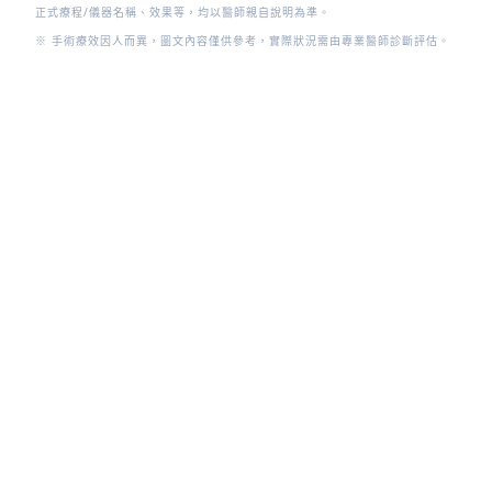
正式療程/儀器名稱、效果等，均以醫師親自說明為準。
※ 手術療效因人而異，圖文內容僅供參考，實際狀況需由專業醫師診斷評估。