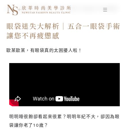
跳
首頁
眼袋迷失大解析｜五合一眼袋手術讓您不再疲憊感
至
主
要
眼袋迷失大解析｜五合一眼袋手術
內
讓您不再疲憊感
容
歐某歐某，有眼袋真的太困擾人啦！
明明睡很飽卻看起來很累？明明年紀不大，卻因為眼
袋讓你老了10歲？