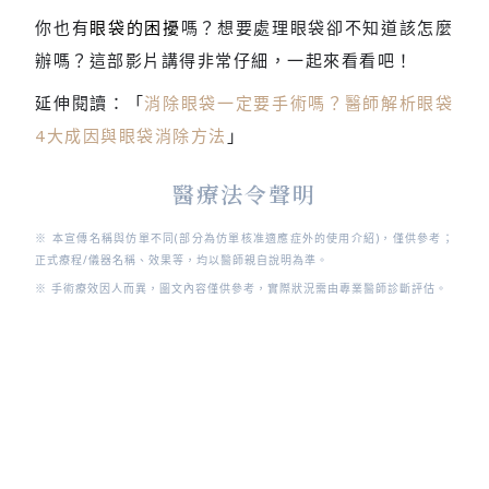
你也有
眼袋的困擾
嗎？想要處理眼袋卻不知道該怎麼
辦嗎？這部影片講得非常仔細，一起來看看吧！
延伸閱讀：「
消除眼袋一定要手術嗎？醫師解析眼袋
4大成因與眼袋消除方法
」
醫療法令聲明
※ 本宣傳名稱與仿單不同(部分為仿單核准適應症外的使用介紹)，僅供參考；
正式療程/儀器名稱、效果等，均以醫師親自說明為準。
※ 手術療效因人而異，圖文內容僅供參考，實際狀況需由專業醫師診斷評估。