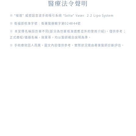
醫療法令聲明
※ “梭達” 威塑超音波手術吸引系統 “Solta” Vaser 2.2 Lipo System
※ 衛福部核准字號 : 衛署醫器輸字第024844號
※ 本宣傳名稱與仿單不同(部分為仿單核准適應症外的使用介紹)，僅供參考；
正式療程/儀器名稱、效果等，均以醫師親自說明為準。
※ 手術療效因人而異，圖文內容僅供參考，實際狀況需由專業醫師診斷評估。