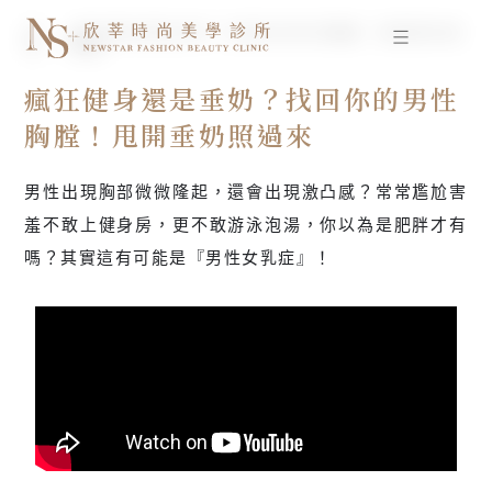
跳
首
瘋狂健身還是垂奶？找回你的男性胸膛！甩開垂奶照
至
頁
過來
主
要
瘋狂健身還是垂奶？找回你的男性
內
胸膛！甩開垂奶照過來
容
男性出現胸部微微隆起，還會出現激凸感？常常尷尬害
羞不敢上健身房，更不敢游泳泡湯，你以為是肥胖才有
嗎？其實這有可能是『男性女乳症』！