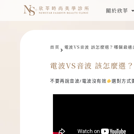
跳
關於欣莘
至
主
要
內
容
首頁
電波VS音波 該怎麼選？哪個最適
電波VS音波 該怎麼選
不要再說音波/電波沒有效
選對方式