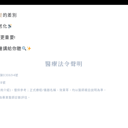
提
的差別
老化
更重要!
鐘講給你聽
醫療法令聲明
030694號
38號
使用介紹)，僅供參考；正式療程/儀器名稱、效果等，均以醫師親自說明為準。
由專業醫師診斷評估。