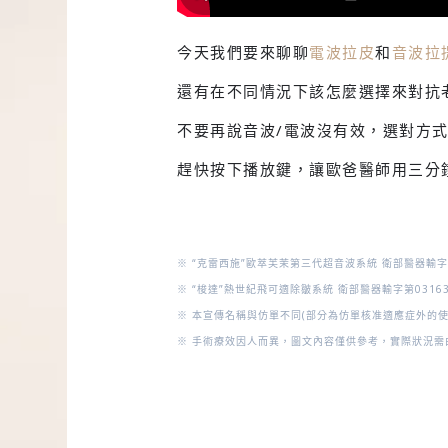
今天我們要來聊聊
電波拉皮
和
音波拉
還有在不同情況下該怎麼選擇來對抗
不要再說音波/電波沒有效，選對方式
趕快按下播放鍵，讓歐爸醫師用三分
※ “克雷西施”歐萃芙茉第三代超音波系統 衛部醫器輸字第
※ “梭達”熱世紀飛可適除皺系統 衛部醫器輸字第0316
※ 本宣傳名稱與仿單不同(部分為仿單核准適應症外的
※ 手術療效因人而異，圖文內容僅供參考，實際狀況需