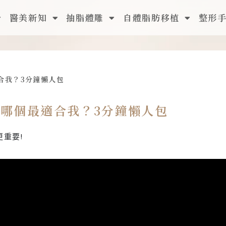
醫美新知
抽脂體雕
自體脂肪移植
整形
合我？3分鐘懶人包
？哪個最適合我？3分鐘懶人包
更重要!