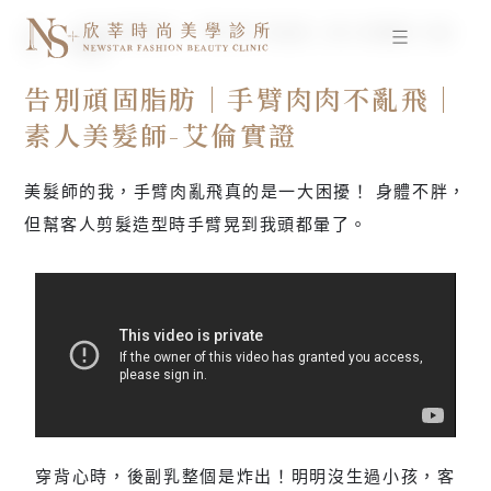
跳
首
告別頑固脂肪｜手臂肉肉不亂飛｜素人美髮師-艾倫
至
頁
實證
主
要
告別頑固脂肪｜手臂肉肉不亂飛｜
內
素人美髮師-艾倫實證
容
美髮師的我，手臂肉亂飛真的是一大困擾！ 身體不胖，
但幫客人剪髮造型時手臂晃到我頭都暈了。
穿背心時，後副乳整個是炸出！明明沒生過小孩，客