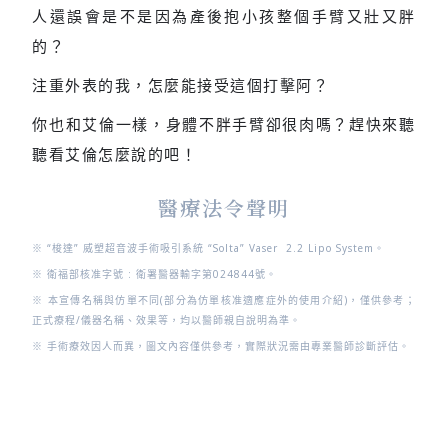
人還誤會是不是因為產後抱小孩整個手臂又壯又胖
的？
注重外表的我，怎麼能接受這個打擊阿？
你也和艾倫一樣，身體不胖手臂卻很肉嗎？趕快來聽
聽看艾倫怎麼說的吧！
醫療法令聲明
※ “梭達” 威塑超音波手術吸引系統 “Solta” Vaser 2.2 Lipo System
。
※ 衛福部核准字號 : 衛署醫器輸字第024844號
。
※ 本宣傳名稱與仿單不同(部分為仿單核准適應症外的使用介紹)，僅供參考；
正式療程/儀器名稱、效果等，均以醫師親自說明為準。
※ 手術療效因人而異，圖文內容僅供參考，實際狀況需由專業醫師診斷評估。