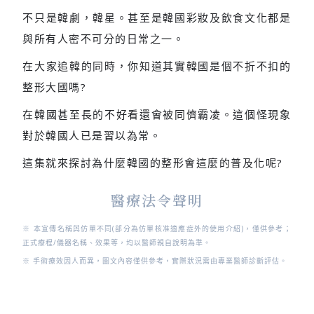
不只是韓劇，韓星。甚至是韓國彩妝及飲食文化都是
與所有人密不可分的日常之一。
在大家追韓的同時，你知道其實韓國是個不折不扣的
整形大國嗎?
在韓國甚至長的不好看還會被同儕霸凌。這個怪現象
對於韓國人已是習以為常。
這集就來探討為什麼韓國的整形會這麼的普及化呢?
醫療法令聲明
※ 本宣傳名稱與仿單不同(部分為仿單核准適應症外的使用介紹)，僅供參考；
正式療程/儀器名稱、效果等，均以醫師親自說明為準。
※ 手術療效因人而異，圖文內容僅供參考，實際狀況需由專業醫師診斷評估。