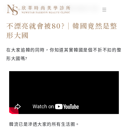
跳
首頁
不漂亮就會被80?｜韓國竟然是整形大國
至
主
自體脂肪移植
要
不漂亮就會被80?｜韓國竟然是整
內
形大國
容
在大家追韓的同時，你知道其實韓國是個不折不扣的整
形大國嗎?
韓流已是滲透大家的所有生活圈。