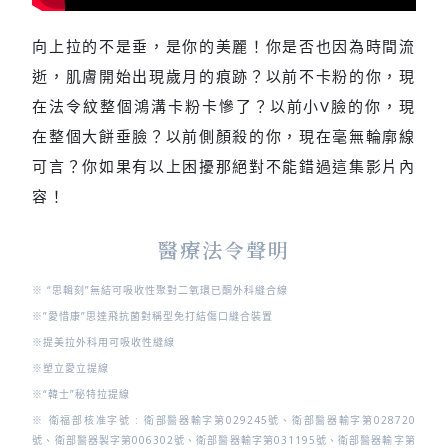
向上拉的不是垂，是你的美麗！你是否也因為時間流
逝，肌膚開始出現歲月的痕跡？以前不卡粉的你，現
在法令紋整個鴻溝卡粉卡慘了？以前
小V臉
的你，現
在整個大餅垂臉？以前
側顏殺
的你，現在毫無
輪廓線
可言？你如果有以上困擾那絕對不能錯過這集影片內
容！
醫療法令聲明
※
“思輯刻”無結可吸收性聚對二氧環已酮外科縫合線
※”愛惜康”思達飛抗菌對稱型免打結傷口縫合裝置
※
提美拉外科用可吸收性縫線
※
塑立愛立提線
※
“韓士”秘特拉提線
※ 衛福部核准字號 :
衛部醫器輸字第029245號、衛部醫器輸字第028720
號、衛部醫器製字第006302號、衛部醫器輸字第031195號、衛部醫器輸字第