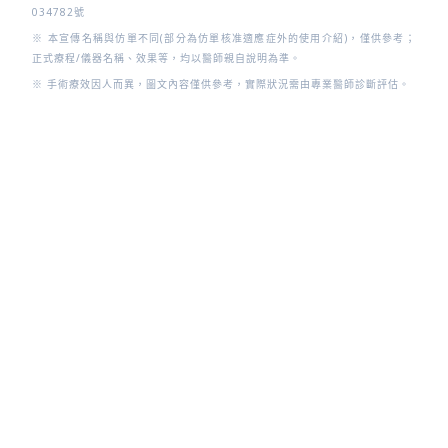
034782號
※ 本宣傳名稱與仿單不同(部分為仿單核准適應症外的使用介紹)，僅供參考；
正式療程/儀器名稱、效果等，均以醫師親自說明為準。
※ 手術療效因人而異，圖文內容僅供參考，實際狀況需由專業醫師診斷評估。