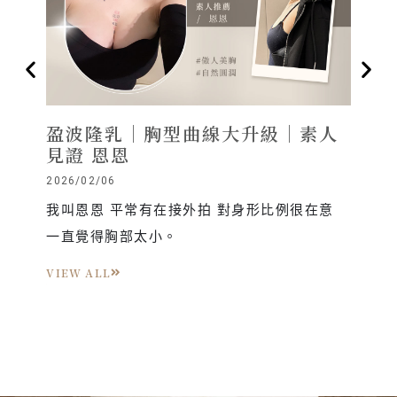
盈波隆乳｜胸型曲線大升級｜素人
腹部
見證 恩恩
坦腰
2026/02/06
2026/1
我叫恩恩 平常有在接外拍 對身形比例很在意
我一直
一直覺得胸部太小。
肉遲早
肉還是
VIEW ALL
VIEW 
瘦款」
去做腹