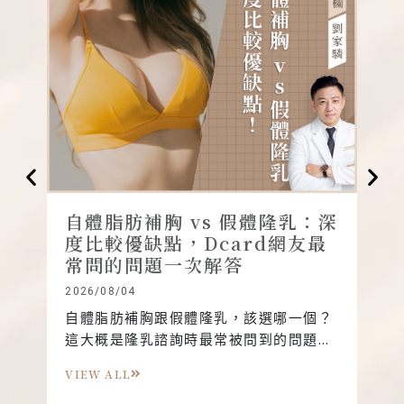
自體脂肪補胸 vs 假體隆乳：深
自
度比較優缺點，Dcard網友最
體
常問的問題一次解答
找
2026/08/04
2026
自體脂肪補胸跟假體隆乳，該選哪一個？
想
這大概是隆乳諮詢時最常被問到的問題，
異
而且兩種答案在Dcard、PTT上都有人討
以
VIEW ALL
VIE
論——有人說自體脂肪很自然，但容易被
因為
吸收、等於白做工；也有人說假體效果穩
個