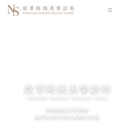
跳
至
主
要
內
容
美麗蛻變從莘開始
我們的堅持是你美麗的保證