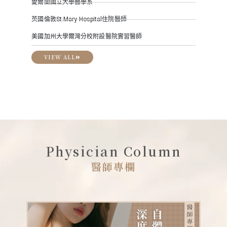
愛爾蘭國立大學醫學系
台北榮
英國倫敦St.Mary Hospital住院醫師
國立陽
美國加州大學爾灣分校附設醫院實習醫師
中華民
VIEW ALL
VI
Physician Column
醫師專欄