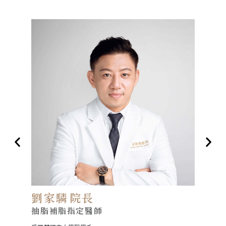
劉家驎
院長
劉
抽脂補脂指定醫師
眼整