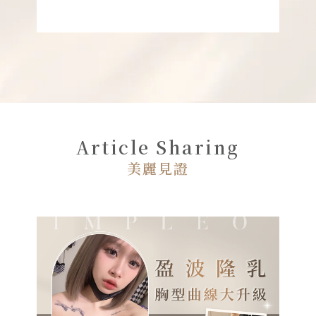
定，但摸起來太假、有異物感，甚至擔心
想
會不會提高淋巴癌風險。其實每一種方式
線
都有適合與不適合的族群，這篇文章會把
肪
優缺點、實際臨床數據都攤開來講，讓大
家判斷哪一種比較適合現在的自己。
Article Sharing
美麗見證