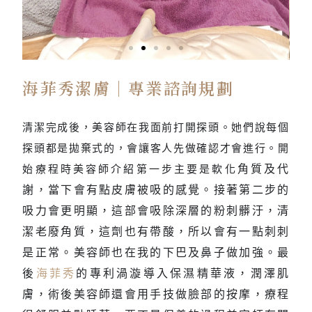
海菲秀潔膚｜專業諮詢規劃
修復凍膜
鎮定肌膚
清潔完成後，美容師在我面前打開探頭。她們說每個
探頭都是拋棄式的，會讓客人先做確認才會進行。開
角質及代
始療程時美容師介紹第一步主要是軟化
謝，當下會有點皮膚被吸的感覺。接著第二步的
吸力會更明顯，這部會吸除深層的粉刺髒汙，清
潔老廢角質，這劑也有帶酸，所以會有一點刺刺
是正常。美容師也在我的下巴及鼻子做加強。最
後
海菲秀
的專利渦漩導入保濕精華液，潤澤肌
膚，術後美容師還會用手技做臉部的按摩，療程