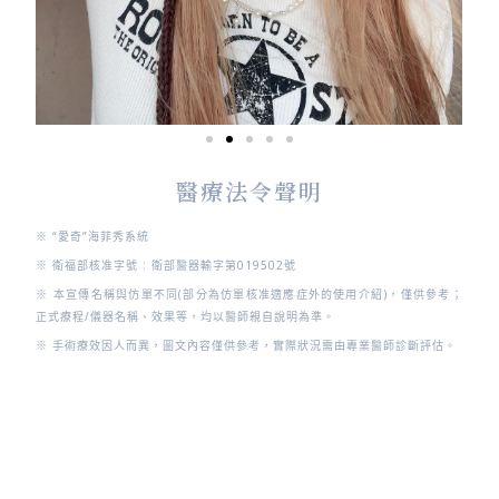
醫療法令聲明
※
“愛奇”海菲秀系統
※ 衛福部核准字號 :
衛部醫器輸字第019502號
※ 本宣傳名稱與仿單不同(部分為仿單核准適應症外的使用介紹)，僅供參考；
正式療程/儀器名稱、效果等，均以醫師親自說明為準。
※ 手術療效因人而異，圖文內容僅供參考，實際狀況需由專業醫師診斷評估。