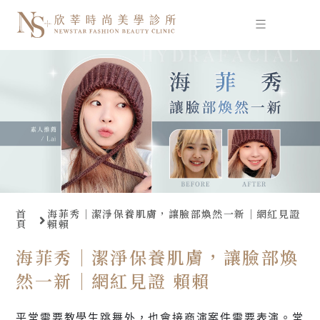
跳
至
主
要
內
容
首
海菲秀｜潔淨保養肌膚，讓臉部煥然一新｜網紅見證
頁
賴賴
海菲秀｜潔淨保養肌膚，讓臉部煥
然一新｜網紅見證 賴賴
平常需要教學生跳舞外，也會接商演案件需要表演。常