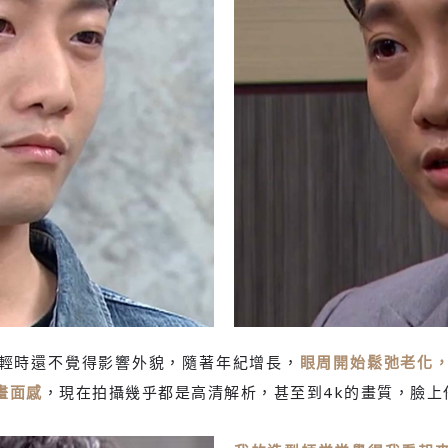
輕時還不覺得影響外貌，隨著年紀增長，
眼周開始鬆弛老化
畫面感
，現在拍攝幾乎都是高清解析，甚至到4k的畫質，臉上
倦
燈光暗眼袋更