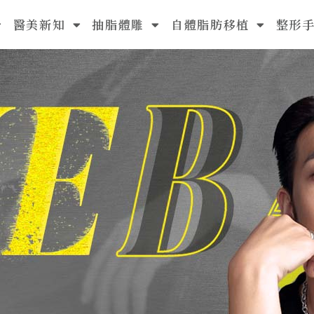
醫美新知
抽脂體雕
自體脂肪移植
整形