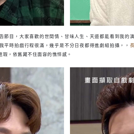
告節目，大家喜歡的世間情、甘味人生、天道都能看到我的
我平時拍戲行程很滿，幾乎是不分日夜都得進劇組拍攝，，
顯
眼下陰影重，
遮瑕，依舊藏不住面容的憔悴感。