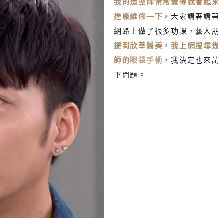
我的造型師常常覺得我看起
進廠維修一下
，大家講著講
網路上做了很多功課，藝人
提到欣莘醫美，我上網搜尋
師的
眼袋手術
，我決定也來
下問題。