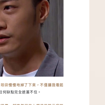
，
眼袋
慢慢地掉了下來，不僅讓我看起
任何缺點完全遮蓋不住。
明顯