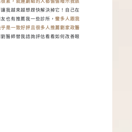
來很累，就連劇組的人都偷偷暗示我該
著讓我越來越想趕快解決掉它！自己在
朋友也有推薦我一些診所，
蠻多人跟我
幾乎是一致好評且很多人推薦劉家政醫
請劉醫師替我諮詢評估看看如何改善眼