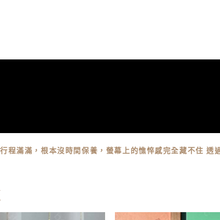
戲行程滿滿，根本沒時間保養，螢幕上的憔悴感完全藏不住 透
照