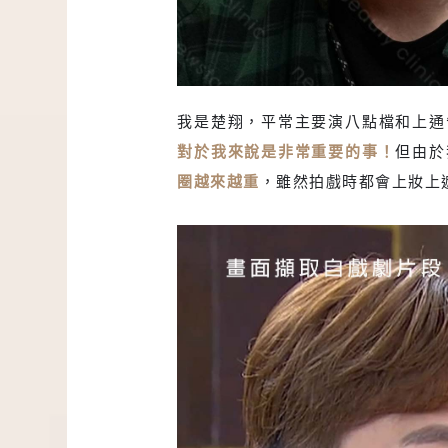
我是楚翔，平常主要演八點檔和上通
對於我來說是非常重要的事！
但由於
淚溝眼袋黑眼圈明
圈越來越重
，雖然拍戲時都會上妝上