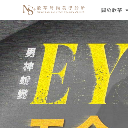
跳
關於欣莘
至
主
要
內
容