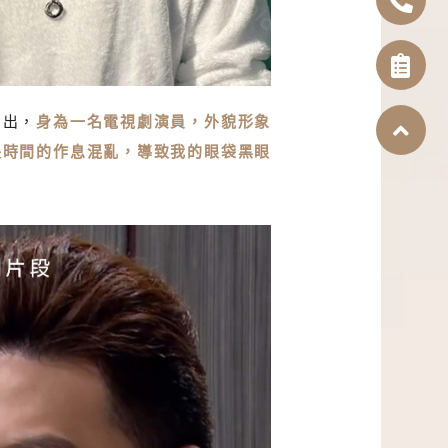
演出，
身為一名電視劇演員，外貌形象
長時間的作息混亂，導致我的眼袋黑眼
顯老顯憔悴