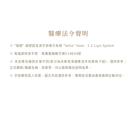
醫療法令聲明
※ “梭達” 威塑超音波手術吸引系統 “Solta” Vaser 2.2 Lipo System
※ 衛福部核准字號 : 衛署醫器輸字第024844號
※ 本宣傳名稱與仿單不同(部分為仿單核准適應症外的使用介紹)，僅供參考；
正式療程/儀器名稱、效果等，均以醫師親自說明為準。
※ 手術療效因人而異，圖文內容僅供參考，實際狀況需由專業醫師診斷評估。