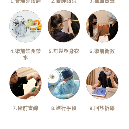
1.管理師諮詢
2.醫師諮詢
3.抽血檢查
4.術前禁食禁
5.訂製塑身衣
6.術前衛教
水
7.術前畫線
8.進行手術
9.回診拆線