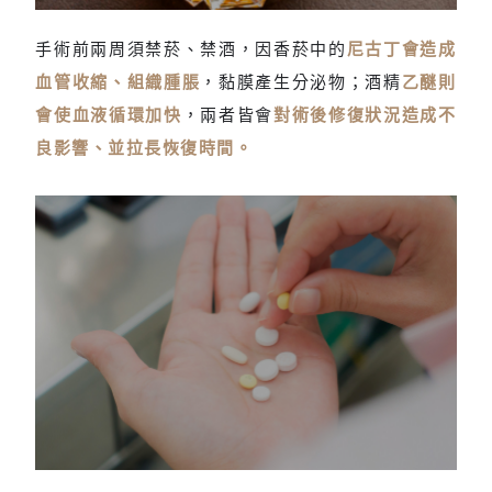
禁菸禁酒
手術前兩周須禁菸、禁酒，因香菸中的
尼古丁會造成
血管收縮、組織腫脹
，黏膜產生分泌物；酒精
乙醚則
會使血液循環加快
，兩者皆會
對術後修復狀況造成不
良影響、並拉長恢復時間。
停用抗凝血劑藥物