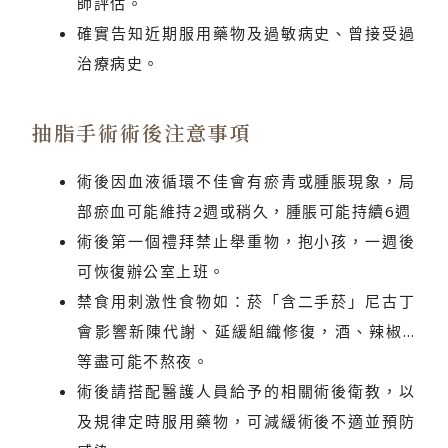
師評估。
確實告知近期服用藥物及過敏病史、曾接受過
治療病史。
抽脂手術術後注意事項
術後因血液循環不佳會有瘀青或腫脹現象，局
部瘀血可能維持2週或稍久，腫脹可能持續6週
術後第一個禮拜禁止舉重物，抱小孩，一週後
可恢復辦公室上班。
禁食用刺激性食物如：菸「含二手菸」尼古丁
會影響新陳代謝、延緩組織修復，酒、辣椒…
等盡可能不熬夜。
術後請搭配醫護人員給予的相關術後衛教，以
及規律定時服用藥物，可減緩術後不適並預防