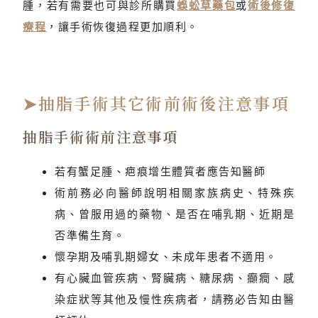
腫，若有需要也可與診所購買
蜈蚣草藥包
或
術後修復
療程
，讓手術恢復過程更加順利。
➤抽脂手術其它術前術後注意事項
抽脂手術術前注意事項
若有蟹足腫、疤痕增生體質者應告知醫師
術前務必向醫師說明相關家族病史、特殊疾
病、曾服用過的藥物、是否在哺乳期、近期是
否準備生育。
懷孕期及哺乳期婦女、未成年患者不適用。
有心臟血管疾病、腎臟病、糖尿病、癲癇、感
染症狀等其他及慢性疾病者，請務必告知由醫