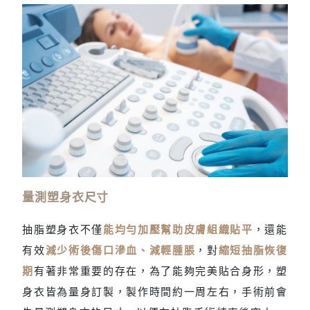
自體脂肪隆乳前須先接受乳房超音波檢查
量測塑身衣尺寸
抽脂塑身衣不僅
能均勻加壓幫助皮膚組織貼平
，還能
有效
減少術後傷口滲血、減輕腫脹
，對
縮短抽脂恢復
期
有著非常重要的存在，為了能夠完美貼合身形，塑
身衣皆為量身訂製，製作時間約一周左右，手術前會