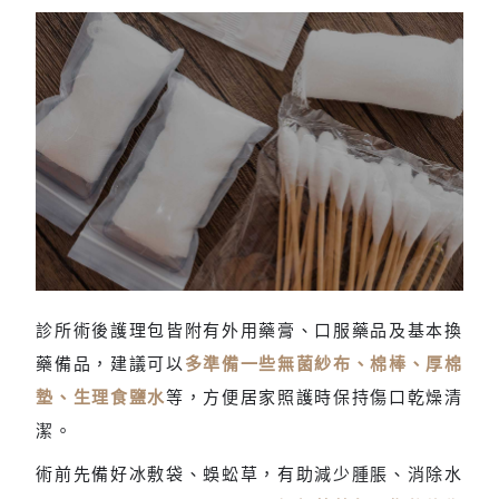
事前備妥術後護理包
診所術後護理包皆附有外用藥膏、口服藥品及基本換
藥備品，建議可以
多準備一些無菌紗布、棉棒、厚棉
墊、生理食鹽水
等，方便居家照護時保持傷口乾燥清
潔。
術前先備好冰敷袋、蜈蚣草，有助減少腫脹、消除水